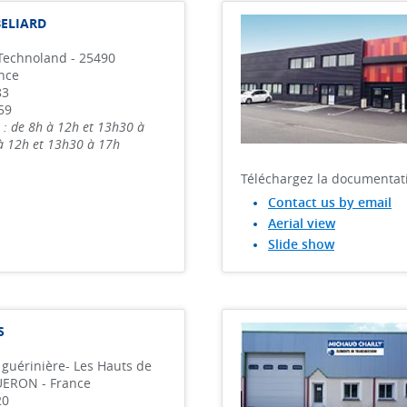
ELIARD
I Technoland - 25490
ance
83
59
 : de 8h à 12h et 13h30 à
 à 12h et 13h30 à 17h
Téléchargez la documentat
Contact us by email
Aerial view
Slide show
S
 guérinière- Les Hauts de
UERON - France
20