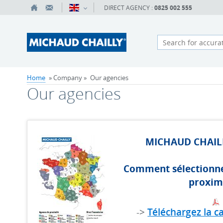
DIRECT AGENCY :
0825 002 555
Home
» Company »
Our agencies
Our agencies
MICHAUD CHAIL
Comment sélectionne
proxim
->
Téléchargez la c