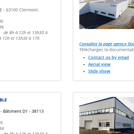
 - 63100 Clermont-
00
96
 : de 8h à 12h et 13h30 à
 à 12h et 13h30 à 17h
Consultez la page agence Dij
Téléchargez la documentat
Contact us by email
Aerial view
Slide show
BLE
 - Bâtiment D1 - 38113
05
44
 : de 8h à 12h et 13h30 à