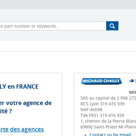
LY en FRANCE
MI
SAS au capital de 2 096 272
r votre agence de
RCS Lyon 319 416 939
NAF 4669B
ité ?
TVA FR51 319 416 939
1, chemin de la Pierre Bla
69800 Saint-Priest Mi-Plai
arte des agences
Contact us by email