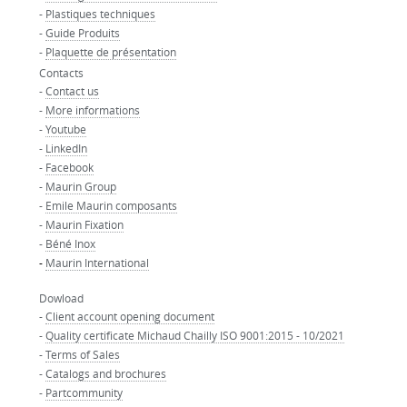
-
Plastiques techniques
-
Guide Produits
-
Plaquette de présentation
Contacts
-
Contact us
-
More informations
-
Youtube
-
LinkedIn
-
Facebook
-
Maurin Group
-
Emile Maurin composants
-
Maurin Fixation
-
Béné Inox
-
Maurin International
Dowload
-
Client account opening document
-
Quality certificate Michaud Chailly ISO 9001:2015 - 10/2021
-
Terms of Sales
-
Catalogs and brochures
-
Partcommunity