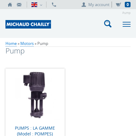
My account
0
Pump
Home
»
Motors
» Pump
Pump
PUMPS : LA GAMME
(Model : POMPES)