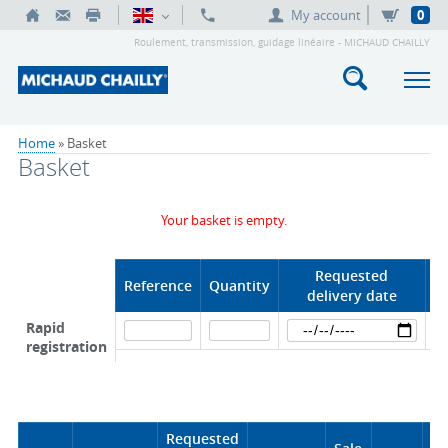
My account
0
Roulement, transmission, guidage linéaire - MICHAUD CHAILLY
Home
» Basket
Basket
Your basket is empty.
Requested
Reference
Quantity
delivery date
Rapid
registration
Requested