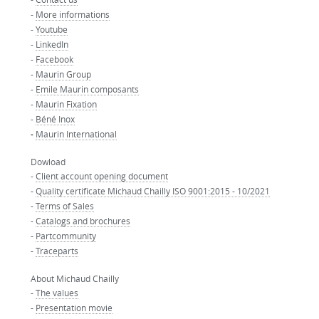
-
More informations
-
Youtube
-
LinkedIn
-
Facebook
-
Maurin Group
-
Emile Maurin composants
-
Maurin Fixation
-
Béné Inox
-
Maurin International
Dowload
-
Client account opening document
-
Quality certificate Michaud Chailly ISO 9001:2015 - 10/2021
-
Terms of Sales
-
Catalogs and brochures
-
Partcommunity
-
Traceparts
About Michaud Chailly
-
The values
-
Presentation movie