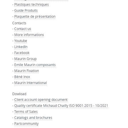
-
Plastiques techniques
-
Guide Produits
-
Plaquette de présentation
Contacts
-
Contact us
-
More informations
-
Youtube
-
LinkedIn
-
Facebook
-
Maurin Group
-
Emile Maurin composants
-
Maurin Fixation
-
Béné Inox
-
Maurin International
Dowload
-
Client account opening document
-
Quality certificate Michaud Chailly ISO 9001:2015 - 10/2021
-
Terms of Sales
-
Catalogs and brochures
-
Partcommunity