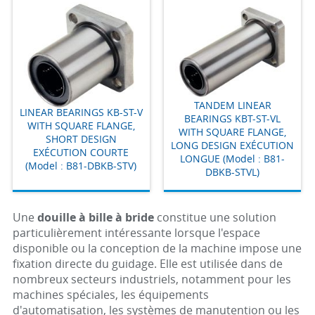
TANDEM LINEAR
LINEAR BEARINGS KB-ST-V
BEARINGS KBT-ST-VL
WITH SQUARE FLANGE,
WITH SQUARE FLANGE,
SHORT DESIGN
LONG DESIGN EXÉCUTION
EXÉCUTION COURTE
LONGUE (Model : B81-
(Model : B81-DBKB-STV)
DBKB-STVL)
Une
douille à bille à bride
constitue une solution
particulièrement intéressante lorsque l'espace
disponible ou la conception de la machine impose une
fixation directe du guidage. Elle est utilisée dans de
nombreux secteurs industriels, notamment pour les
machines spéciales, les équipements
d'automatisation, les systèmes de manutention ou les