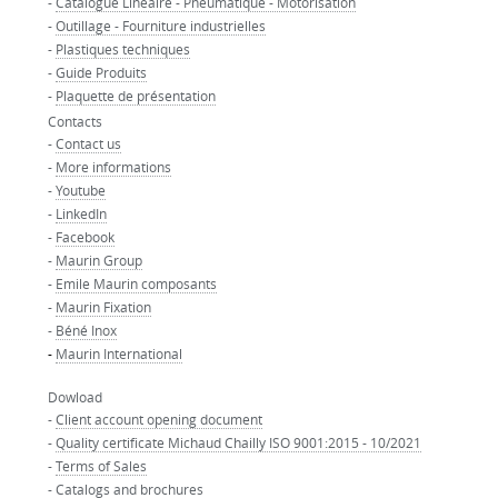
-
Catalogue Linéaire - Pneumatique - Motorisation
-
Outillage - Fourniture industrielles
-
Plastiques techniques
-
Guide Produits
-
Plaquette de présentation
Contacts
-
Contact us
-
More informations
-
Youtube
-
LinkedIn
-
Facebook
-
Maurin Group
-
Emile Maurin composants
-
Maurin Fixation
-
Béné Inox
-
Maurin International
Dowload
-
Client account opening document
-
Quality certificate Michaud Chailly ISO 9001:2015 - 10/2021
-
Terms of Sales
-
Catalogs and brochures