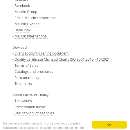
-
Facebook
-
Maurin Group
-
Emile Maurin composants
-
Maurin Fixation
-
Béné Inox
-
Maurin International
Dowload
-
Client account opening document
-
Quality certificate Michaud Chailly ISO 9001:2015 - 10/2021
-
Terms of Sales
-
Catalogs and brochures
-
Partcommunity
-
Traceparts
About Michaud Chailly
-
The values
-
Presentation movie
-
Our network of agencies
-
Our partners
En continuant votre navigation sur ce site, vous acceptez
© MAURIN GROUP - All right reserved
Ok
l'utilisation des cookies afin d'assurer le bon déroulement de