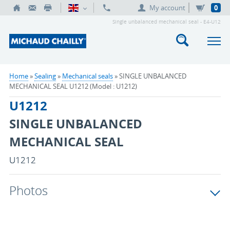
My account
0
Single unbalanced mechanical seal - E4-U12
Home
»
Sealing
»
Mechanical seals
» SINGLE UNBALANCED
MECHANICAL SEAL U1212 (Model : U1212)
U1212
SINGLE UNBALANCED
MECHANICAL SEAL
U1212
Photos