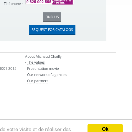
Téléphone :
FIND US
REQUEST FOR CATALOGS
About Michaud Chailly
-
The values
 9001:2015 -
-
Presentation movie
-
Our network of agencies
-
Our partners
Ok
de votre visite et de réaliser des