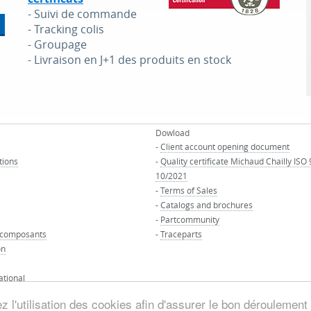
- Suivi de commande
- Tracking colis
- Groupage
- Livraison en J+1 des produits en stock
Dowload
-
Client account opening document
tions
-
Quality certificate Michaud Chailly ISO
10/2021
-
Terms of Sales
-
Catalogs and brochures
-
Partcommunity
 composants
-
Traceparts
on
ational
 l'utilisation des cookies afin d'assurer le bon déroulement 
© MAURIN GROUP - All right reserved