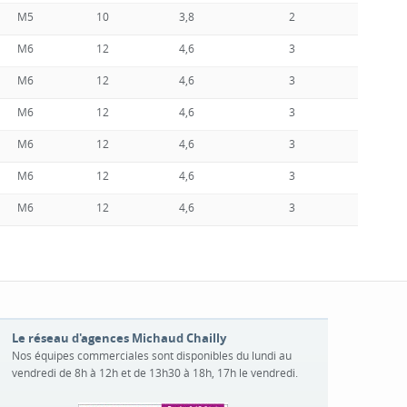
M5
10
3,8
2
M6
12
4,6
3
M6
12
4,6
3
M6
12
4,6
3
M6
12
4,6
3
M6
12
4,6
3
M6
12
4,6
3
Le réseau d'agences Michaud Chailly
Nos équipes commerciales sont disponibles du lundi au
vendredi de 8h à 12h et de 13h30 à 18h, 17h le vendredi.