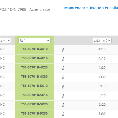
Maintenance, fixation et colla
POZI" DIN 7985 - Acier classe
+
T55-30701B-4X10
NC
4x10
T55-30701B-4X16
NC
4x16
T55-30701B-4X20
NC
4x20
T55-30701B-4X30
NC
4x30
T55-30701B-5X10
NC
5x10
T55-30701B-5X16
NC
5x16
T55-30701B-5X20
NC
5x20
T55-30701B-5X30
NC
5x30