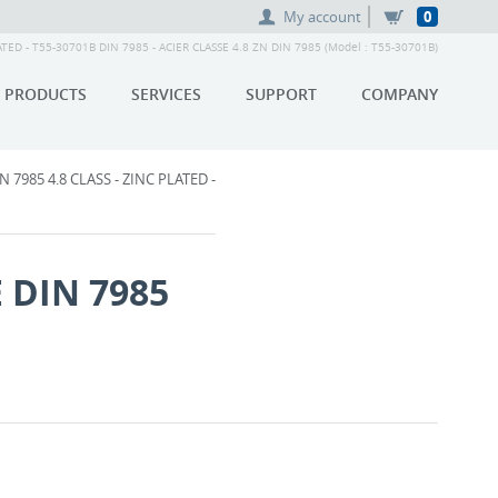
My account
0
ED - T55-30701B DIN 7985 - ACIER CLASSE 4.8 ZN DIN 7985 (Model : T55-30701B)
PRODUCTS
SERVICES
SUPPORT
COMPANY
985 4.8 CLASS - ZINC PLATED -
 DIN 7985