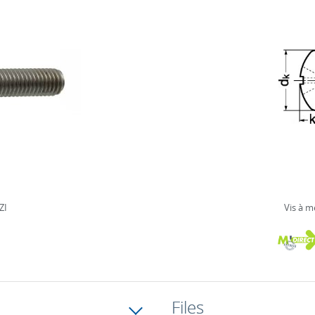
ZI
Vis à m
Files