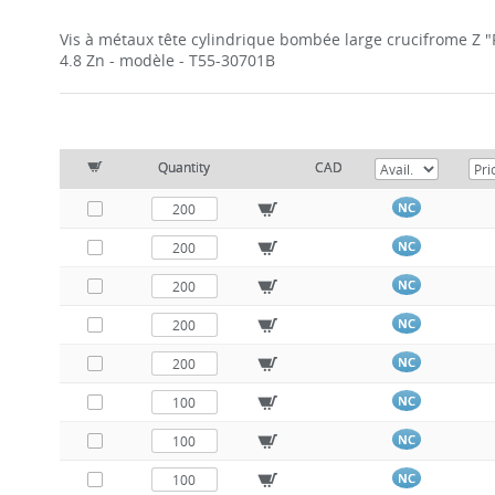
Vis à métaux tête cylindrique bombée large crucifrome Z "
4.8 Zn - modèle - T55-30701B
Quantity
CAD
NC
NC
NC
NC
NC
NC
NC
NC