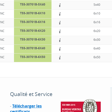
T55-30701B-5X40
NC
5x40
T55-30701B-6X10
NC
6x10
T55-30701B-6X16
NC
6x16
T55-30701B-6X20
NC
6x20
T55-30701B-6X30
NC
6x30
T55-30701B-6X40
NC
6x40
T55-30701B-6X50
NC
6x50
Qualité et Service
-
Télécharger les
certificats