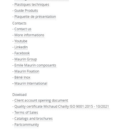
-
Plastiques techniques
-
Guide Produits
-
Plaquette de présentation
Contacts
-
Contact us
-
More informations
-
Youtube
-
LinkedIn
-
Facebook
-
Maurin Group
-
Emile Maurin composants
-
Maurin Fixation
-
Béné Inox
-
Maurin International
Dowload
-
Client account opening document
-
Quality certificate Michaud Chailly ISO 9001:2015 - 10/2021
-
Terms of Sales
-
Catalogs and brochures
-
Partcommunity