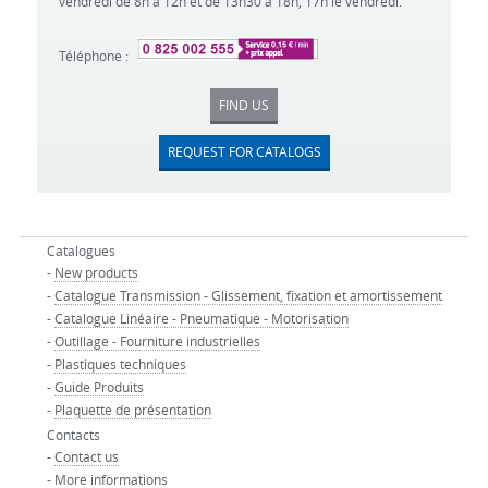
vendredi de 8h à 12h et de 13h30 à 18h, 17h le vendredi.
Téléphone :
FIND US
REQUEST FOR CATALOGS
Catalogues
-
New products
-
Catalogue Transmission - Glissement, fixation et amortissement
-
Catalogue Linéaire - Pneumatique - Motorisation
-
Outillage - Fourniture industrielles
-
Plastiques techniques
-
Guide Produits
-
Plaquette de présentation
Contacts
-
Contact us
-
More informations