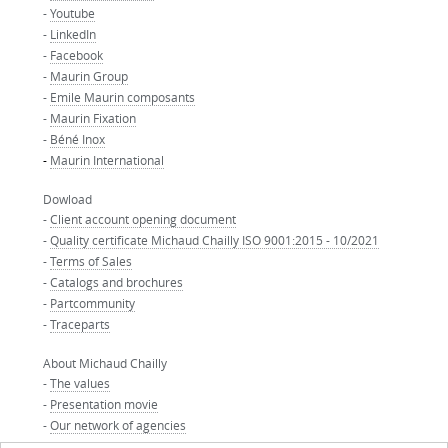
-
Youtube
-
LinkedIn
-
Facebook
-
Maurin Group
-
Emile Maurin composants
-
Maurin Fixation
-
Béné Inox
-
Maurin International
Dowload
-
Client account opening document
-
Quality certificate Michaud Chailly ISO 9001:2015 - 10/2021
-
Terms of Sales
-
Catalogs and brochures
-
Partcommunity
-
Traceparts
About Michaud Chailly
-
The values
-
Presentation movie
-
Our network of agencies
-
Our partners