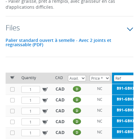
- Palier graissé, prêt à l'emploi, avec graisseur en cas
d'applications difficiles.
Files
Palier standard ouvert à semelle - Avec 2 joints et
regraissable (PDF)
Quantity
CAD
B91-GBKBO-
CAD
NC
D
B91-GBKBO-
CAD
NC
D
B91-GBKBO-
CAD
NC
D
B91-GBKBO-
CAD
NC
D
B91-GBKBO-
CAD
NC
D