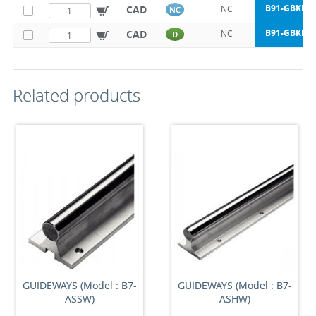
B91-GBKBO-
CAD
NC
NC
B91-GBKBO-
CAD
NC
D
Related products
GUIDEWAYS (Model : B7-
GUIDEWAYS (Model : B7-
ASSW)
ASHW)