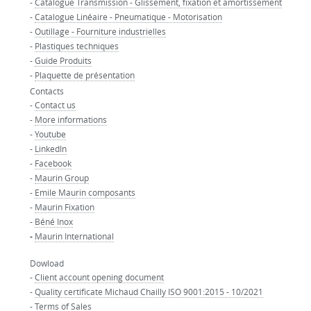
-
Catalogue Transmission - Glissement, fixation et amortissement
-
Catalogue Linéaire - Pneumatique - Motorisation
-
Outillage - Fourniture industrielles
-
Plastiques techniques
-
Guide Produits
-
Plaquette de présentation
Contacts
-
Contact us
-
More informations
-
Youtube
-
LinkedIn
-
Facebook
-
Maurin Group
-
Emile Maurin composants
-
Maurin Fixation
-
Béné Inox
-
Maurin International
Dowload
-
Client account opening document
-
Quality certificate Michaud Chailly ISO 9001:2015 - 10/2021
-
Terms of Sales