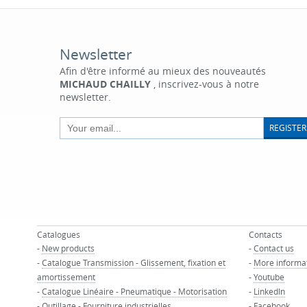
Newsletter
Afin d'être informé au mieux des nouveautés
MICHAUD CHAILLY
, inscrivez-vous à notre
newsletter.
REGISTER
Catalogues
Contacts
-
New products
-
Contact us
-
Catalogue Transmission - Glissement, fixation et
-
More informa
amortissement
-
Youtube
-
Catalogue Linéaire - Pneumatique - Motorisation
-
LinkedIn
-
Outillage - Fourniture industrielles
-
Facebook