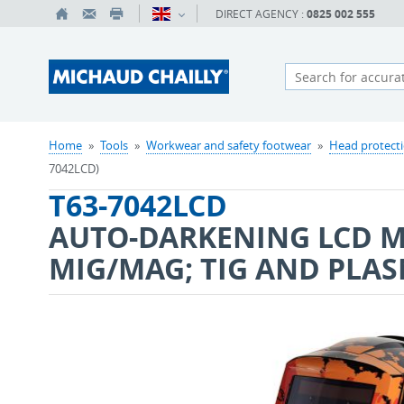
DIRECT AGENCY :
0825 002 555
Home
»
Tools
»
Workwear and safety footwear
»
Head protect
7042LCD)
T63-7042LCD
AUTO-DARKENING LCD M
MIG/MAG; TIG AND PLA