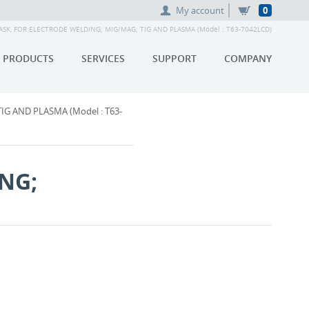
My account
0
SK, FOR ELECTRODE WELDING; MIG/MAG; TIG AND PLASMA (Model : T63-7042LCD)
PRODUCTS
SERVICES
SUPPORT
COMPANY
G AND PLASMA (Model : T63-
NG;