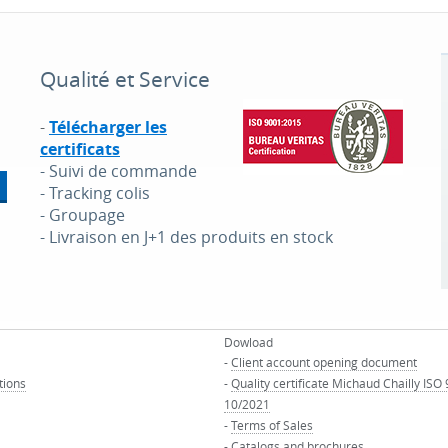
Qualité et Service
-
Télécharger les
certificats
- Suivi de commande
- Tracking colis
- Groupage
- Livraison en J+1 des produits en stock
Dowload
-
Client account opening document
tions
-
Quality certificate Michaud Chailly ISO
10/2021
-
Terms of Sales
-
Catalogs and brochures