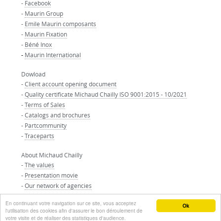
-
Facebook
-
Maurin Group
-
Emile Maurin composants
-
Maurin Fixation
-
Béné Inox
-
Maurin International
Dowload
-
Client account opening document
-
Quality certificate Michaud Chailly ISO 9001:2015 - 10/2021
-
Terms of Sales
-
Catalogs and brochures
-
Partcommunity
-
Traceparts
About Michaud Chailly
-
The values
-
Presentation movie
-
Our network of agencies
-
Our partners
En continuant votre navigation sur ce site, vous acceptez
© MAURIN GROUP - All right reserved
Ok
l'utilisation des cookies afin d'assurer le bon déroulement de
votre visite et de réaliser des statistiques d'audience.