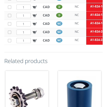
A1-824-10
CAD
NC
D
A1-824-12
CAD
NC
D
A1-824-16
CAD
NC
NC
A1-824-20
CAD
NC
NC
A1-824-24
CAD
NC
NC
Related products