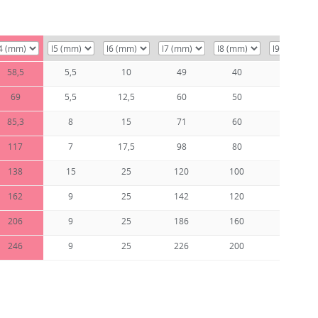
58,5
5,5
10
49
40
25,5
69
5,5
12,5
60
50
31
85,3
8
15
71
60
44
117
7
17,5
98
80
60
138
15
25
120
100
73
162
9
25
142
120
78
206
9
25
186
160
78
246
9
25
226
200
78