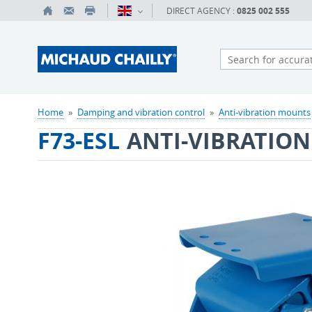
DIRECT AGENCY :
0825 002 555
Home
»
Damping and vibration control
»
Anti-vibration mounts
F73-ESL
ANTI-VIBRATIO