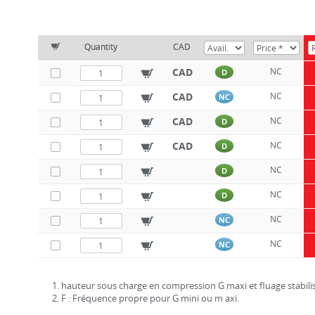
Quantity
CAD
CAD
NC
D
CAD
NC
NC
CAD
NC
D
CAD
NC
D
NC
D
NC
D
NC
NC
NC
NC
1. hauteur sous charge en compression G maxi et fluage stabilis
2. F : Fréquence propre pour G mini ou m axi.