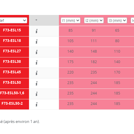
+
F73-ESL15
85
91
65
F73-ESL18
105
111
80
F73-ESL27
140
148
110
F73-ESL38
175
182
140
F73-ESL45
220
235
170
F73-ESL50
235
244
185
F73-ESL50-1,6
235
244
185
F73-ESL50-2
235
244
185
é (après environ 1 an).