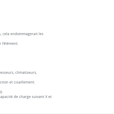
s, cela endommagerait les
e l'élément.
sseurs, climatiseurs,
tion et cisaillement.
).
capacité de charge suivant X et