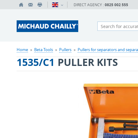
DIRECT AGENCY :
0825 002 555
Home
»
Beta Tools
»
Pullers
»
Pullers for separators and separa
1535/C1
PULLER KITS