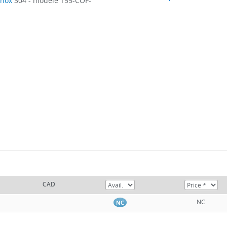
inox
304 - modèle T55-COF-
CAD
NC
NC