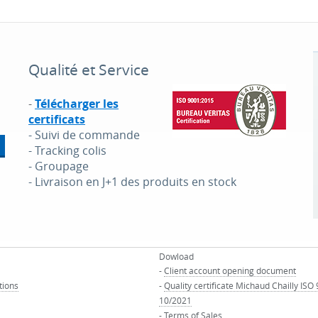
Qualité et Service
-
Télécharger les
certificats
- Suivi de commande
- Tracking colis
- Groupage
- Livraison en J+1 des produits en stock
Dowload
-
Client account opening document
tions
-
Quality certificate Michaud Chailly ISO
10/2021
-
Terms of Sales