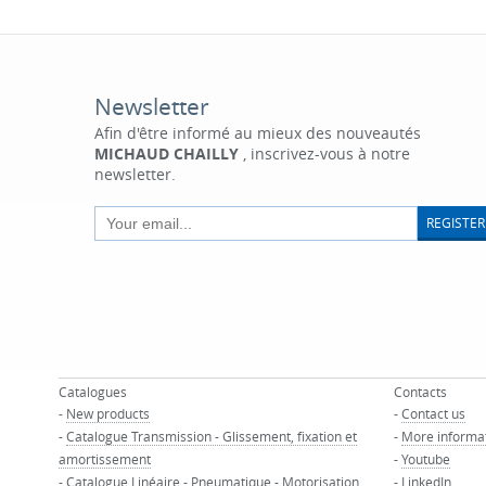
Newsletter
Afin d'être informé au mieux des nouveautés
MICHAUD CHAILLY
, inscrivez-vous à notre
newsletter.
REGISTER
Catalogues
Contacts
-
New products
-
Contact us
-
Catalogue Transmission - Glissement, fixation et
-
More informa
amortissement
-
Youtube
-
Catalogue Linéaire - Pneumatique - Motorisation
-
LinkedIn