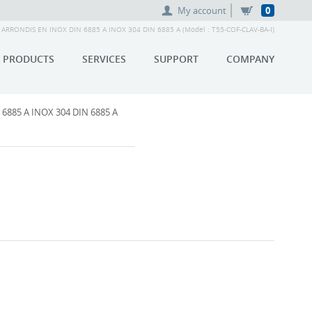
My account
0
ARRONDIS EN INOX DIN 6885 A INOX 304 DIN 6885 A (Model : T55-COF-CLAV-BA-I)
PRODUCTS
SERVICES
SUPPORT
COMPANY
6885 A INOX 304 DIN 6885 A