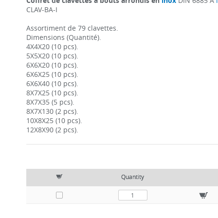
Coffret de clavettes à bouts arrondis en
inox
DIN 6885 A
CLAV-BA-I
Assortiment de 79 clavettes.
Dimensions (Quantité).
4X4X20 (10 pcs).
5X5X20 (10 pcs).
6X6X20 (10 pcs).
6X6X25 (10 pcs).
6X6X40 (10 pcs).
8X7X25 (10 pcs).
8X7X35 (5 pcs).
8X7X130 (2 pcs).
10X8X25 (10 pcs).
12X8X90 (2 pcs).
Quantity