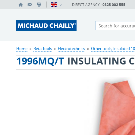
DIRECT AGENCY :
0825 002 555
Home
»
Beta Tools
»
Electrotechnics
»
Other tools, insulated 1
1996MQ/T
INSULATING 