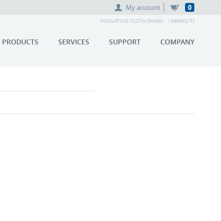
My account
0
INSULATING CLOTH (Model : 1996MQ/T)
PRODUCTS
SERVICES
SUPPORT
COMPANY