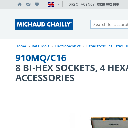
DIRECT AGENCY :
0825 002 555
Home
»
Beta Tools
»
Electrotechnics
»
Other tools, insulated 1
910MQ/C16
8 BI-HEX SOCKETS, 4 HE
ACCESSORIES