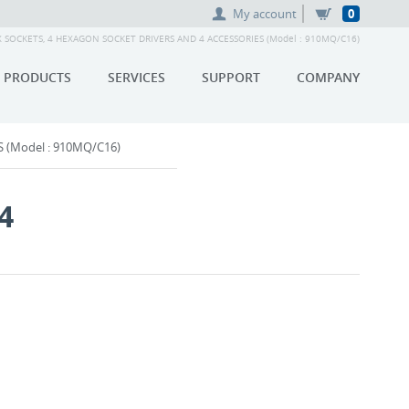
My account
0
EX SOCKETS, 4 HEXAGON SOCKET DRIVERS AND 4 ACCESSORIES (Model : 910MQ/C16)
PRODUCTS
SERVICES
SUPPORT
COMPANY
 (Model : 910MQ/C16)
4