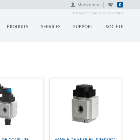
Mon compte
0
Traitement d'air série MS - FESTO
PRODUITS
SERVICES
SUPPORT
SOCIÉTÉ
 DE COUPURE
VANNE DE MISE EN PRESSION