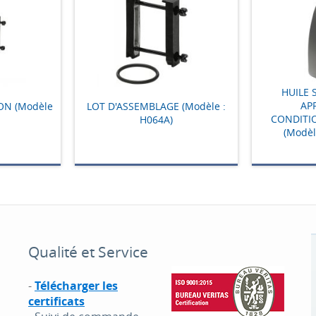
HUILE 
AP
ON (Modèle
LOT D'ASSEMBLAGE (Modèle :
CONDITI
H064A)
(Modèl
Qualité et Service
-
Télécharger les
certificats