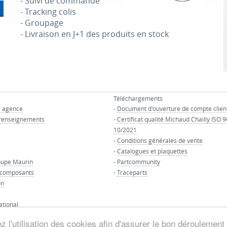
- Suivi de commande
- Tracking colis
- Groupage
- Livraison en J+1 des produits en stock
Téléchargements
e agence
-
Document d'ouverture de compte clien
renseignements
-
Certificat qualité Michaud Chailly ISO 
10/2021
-
Conditions générales de vente
-
Catalogues et plaquettes
oupe Maurin
-
Partcommunity
 composants
-
Traceparts
on
ational
 l'utilisation des cookies afin d'assurer le bon déroulement 
© GROUPE MAURIN - Tous droits réservés