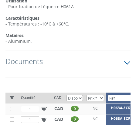
Utilisation
- Pour fixation de l'équerre H061A.
Caractéristiques
- Températures : -10°C à +60°C.
Matières
- Aluminium.
Documents
Quantité
CAD
H063A-ECROU
CAD
NC
D
H063A-ECROU
CAD
NC
D