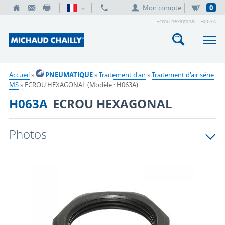
Mon compte
0
Ecrou hexagonal - H063A
Accueil
»
PNEUMATIQUE
»
Traitement d'air
»
Traitement d'air série
MS
» ECROU HEXAGONAL (Modèle : H063A)
H063A
ECROU HEXAGONAL
Photos