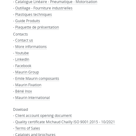
-
Catalogue Linéaire - Pneumatique - Motorisation
-
Outillage - Fourniture industrielles
-
Plastiques techniques
-
Guide Produits
-
Plaquette de présentation
Contacts
-
Contact us
-
More informations
-
Youtube
-
LinkedIn
-
Facebook
-
Maurin Group
-
Emile Maurin composants
-
Maurin Fixation
-
Béné Inox
-
Maurin International
Dowload
-
Client account opening document
-
Quality certificate Michaud Chailly ISO 9001:2015 - 10/2021
-
Terms of Sales
-
Catalogs and brochures