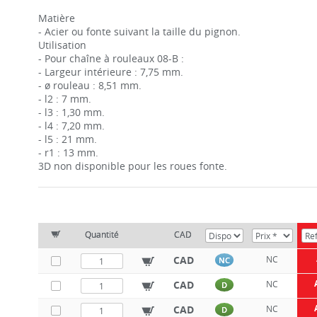
Matière
- Acier ou fonte suivant la taille du pignon.
Utilisation
- Pour chaîne à rouleaux 08-B :
- Largeur intérieure : 7,75 mm.
- ø rouleau : 8,51 mm.
- l2 : 7 mm.
- l3 : 1,30 mm.
- l4 : 7,20 mm.
- l5 : 21 mm.
- r1 : 13 mm.
3D non disponible pour les roues fonte.
Quantité
CAD
CAD
NC
NC
CAD
NC
D
CAD
NC
D