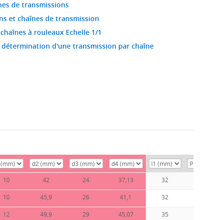
nes de transmissions
ns et chaînes de transmission
 chaînes à rouleaux Echelle 1/1
a détermination d'une transmission par chaîne
10
42
24
37,13
32
0,13
10
45,9
26
41,1
32
0,18
12
49,9
29
45,07
35
0,24