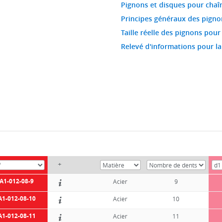
Pignons et disques pour chaî
Principes généraux des pigno
Taille réelle des pignons pour
Relevé d'informations pour l
+
A1-012-08-9
Acier
9
A1-012-08-10
Acier
10
A1-012-08-11
Acier
11