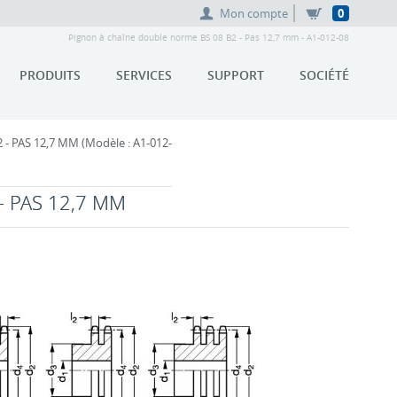
Mon compte
0
Pignon à chaîne double norme BS 08 B2 - Pas 12,7 mm - A1-012-08
PRODUITS
SERVICES
SUPPORT
SOCIÉTÉ
 PAS 12,7 MM (Modèle : A1-012-
- PAS 12,7 MM