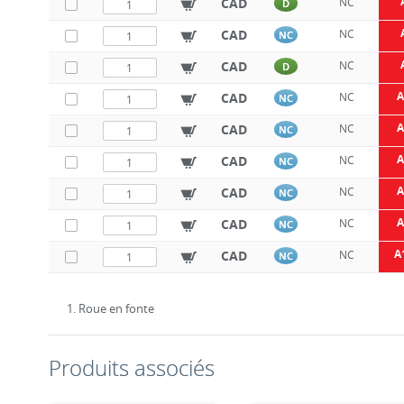
CAD
NC
D
CAD
NC
NC
CAD
NC
D
A
CAD
NC
NC
A
CAD
NC
NC
A
CAD
NC
NC
A
CAD
NC
NC
A
CAD
NC
NC
A
CAD
NC
NC
1. Roue en fonte
Produits associés