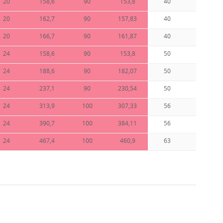
20
158,6
90
153,8
40
3,84
20
162,7
90
157,83
40
4
20
166,7
90
161,87
40
4,15
24
158,6
90
153,8
50
3,15
24
188,6
90
182,07
50
3,56
24
237,1
90
230,54
50
4
24
313,9
100
307,33
56
6,35
24
390,7
100
384,11
56
8
24
467,4
100
460,9
63
11,9