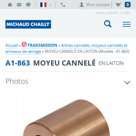
Mon compte
0
Moyeu cannelé - A1-863
Accueil
»
TRANSMISSION
»
Arbres cannelés, moyeux cannelés et
anneaux de serrage
» MOYEU CANNELÉ EN LAITON (Modèle : A1-863)
A1-863
MOYEU CANNELÉ
EN LAITON
Photos