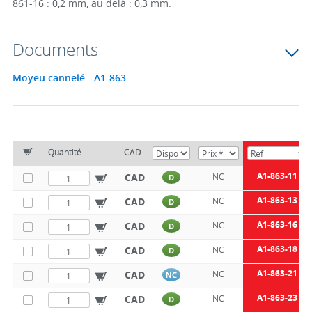
861-16 : 0,2 mm, au delà : 0,3 mm.
Documents
Moyeu cannelé - A1-863
Quantité
CAD
A1-863-11
CAD
NC
D
A1-863-13
CAD
NC
D
A1-863-16
CAD
NC
D
A1-863-18
CAD
NC
D
A1-863-21
CAD
NC
NC
A1-863-23
CAD
NC
D