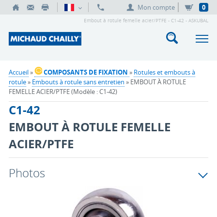
Mon compte
0
Embout à rotule femelle acier/PTFE - C1-42 - ASKUBAL
Accueil
»
COMPOSANTS DE FIXATION
»
Rotules et embouts à
rotule
»
Embouts à rotule sans entretien
» EMBOUT À ROTULE
FEMELLE ACIER/PTFE (Modèle : C1-42)
C1-42
EMBOUT À ROTULE FEMELLE
ACIER/PTFE
Photos