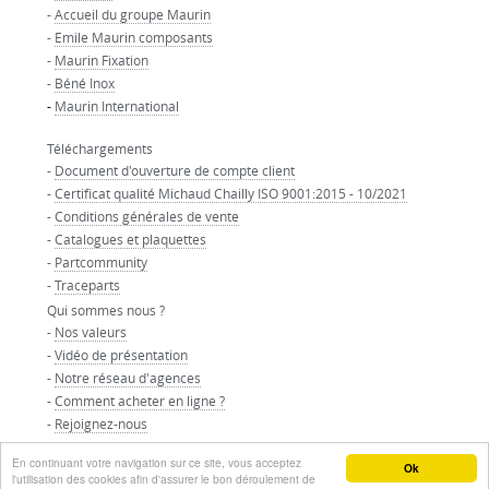
-
Accueil du groupe Maurin
-
Emile Maurin composants
-
Maurin Fixation
-
Béné Inox
-
Maurin International
Téléchargements
-
Document d'ouverture de compte client
-
Certificat qualité Michaud Chailly ISO 9001:2015 - 10/2021
-
Conditions générales de vente
-
Catalogues et plaquettes
-
Partcommunity
-
Traceparts
Qui sommes nous ?
-
Nos valeurs
-
Vidéo de présentation
-
Notre réseau d'agences
-
Comment acheter en ligne ?
-
Rejoignez-nous
-
Nos partenaires
En continuant votre navigation sur ce site, vous acceptez
© GROUPE MAURIN - Tous droits réservés
Ok
l'utilisation des cookies afin d'assurer le bon déroulement de