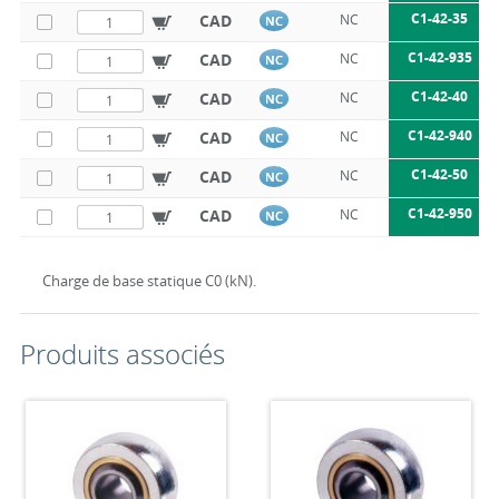
C1-42-35
CAD
NC
NC
C1-42-935
CAD
NC
NC
C1-42-40
CAD
NC
NC
C1-42-940
CAD
NC
NC
C1-42-50
CAD
NC
NC
C1-42-950
CAD
NC
NC
Charge de base statique C0 (kN).
Produits associés