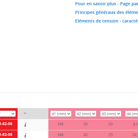
Pour en savoir plus - Page p
Principes généraux des éléme
Eléments de tension - caracté
+
1-82-06
M6
35
20
8,
1-82-08
M8
45
25
10,