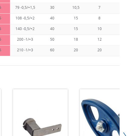
5
79 -0,5/+1,5
30
10,5
7
8,5
5
108 -0,5/+2
40
15
8
10,5
5
140 -0,5/+2
40
15
10
12,5
5
200 -1/+3
50
18
12
12,5
5
210 -1/+3
60
20
20
17