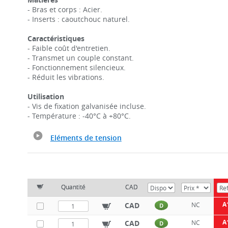
- Bras et corps : Acier.
- Inserts : caoutchouc naturel.
Caractéristiques
- Faible coût d'entretien.
- Transmet un couple constant.
- Fonctionnement silencieux.
- Réduit les vibrations.
Utilisation
- Vis de fixation galvanisée incluse.
- Température : -40°C à +80°C.
Eléments de tension
Quantité
CAD
A
CAD
NC
D
A
CAD
NC
D