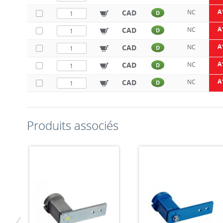
A
CAD
NC
D
A
CAD
NC
D
A
CAD
NC
D
A
CAD
NC
D
A
CAD
NC
D
Produits associés