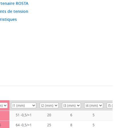
artenaire ROSTA
nts de tension
ristiques
5
51 -0,5/+1
20
6
5
8
5
64 -0,5/+1
25
8
5
8,5