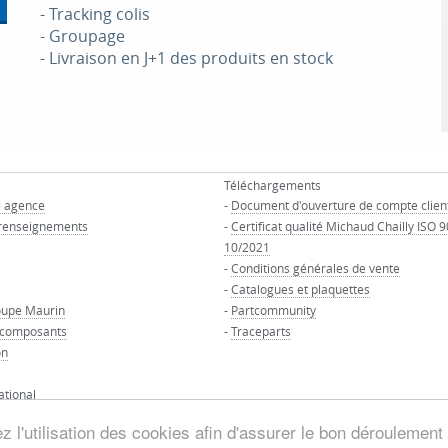
- Tracking colis
- Groupage
- Livraison en J+1 des produits en stock
Téléchargements
e agence
-
Document d'ouverture de compte clien
renseignements
-
Certificat qualité Michaud Chailly ISO 
10/2021
-
Conditions générales de vente
-
Catalogues et plaquettes
oupe Maurin
-
Partcommunity
 composants
-
Traceparts
on
ational
 l'utilisation des cookies afin d'assurer le bon déroulement 
© GROUPE MAURIN - Tous droits réservés