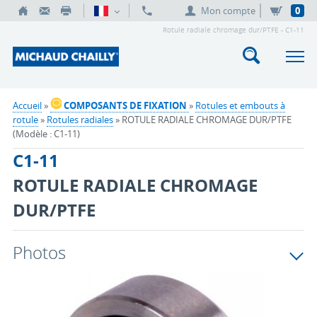
Mon compte
0
Rotule radiale chromage dur/PTFE - C1-11
Accueil
»
COMPOSANTS DE FIXATION
»
Rotules et embouts à
rotule
»
Rotules radiales
» ROTULE RADIALE CHROMAGE DUR/PTFE
(Modèle : C1-11)
C1-11
ROTULE RADIALE CHROMAGE
DUR/PTFE
Photos