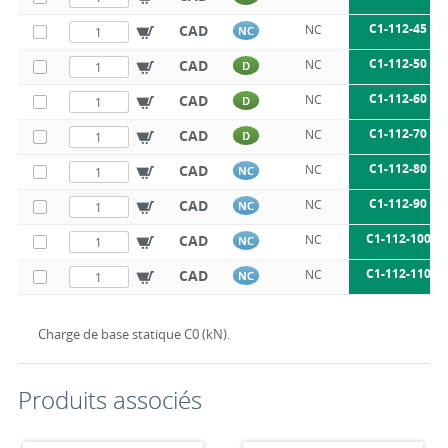
C1-112-45
CAD
NC
NC
C1-112-50
CAD
NC
D
C1-112-60
CAD
NC
D
C1-112-70
CAD
NC
D
C1-112-80
CAD
NC
NC
C1-112-90
CAD
NC
NC
C1-112-100
CAD
NC
NC
C1-112-110
CAD
NC
NC
Charge de base statique C0 (kN).
Produits associés