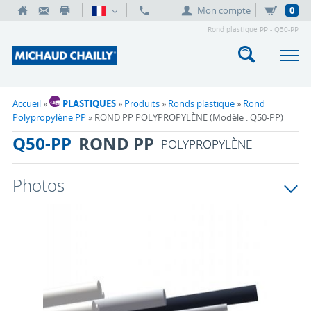
Mon compte
0
Rond plastique PP - Q50-PP
Accueil
»
PLASTIQUES
»
Produits
»
Ronds plastique
»
Rond
Polypropylène PP
» ROND PP POLYPROPYLÈNE (Modèle : Q50-PP)
Q50-PP
ROND PP
POLYPROPYLÈNE
Photos