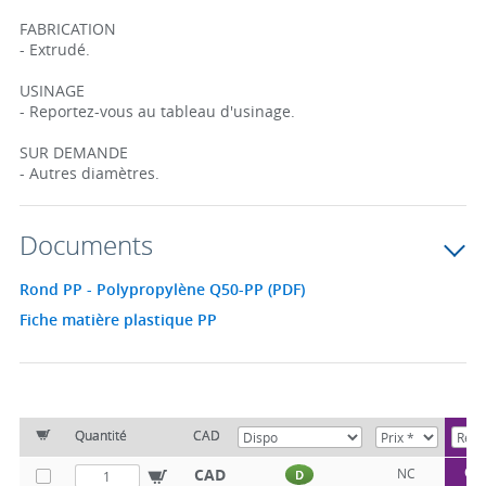
FABRICATION
- Extrudé.
USINAGE
- Reportez-vous au tableau d'usinage.
SUR DEMANDE
- Autres diamètres.
Documents
Rond PP - Polypropylène Q50-PP (PDF)
Fiche matière plastique PP
Quantité
CAD
Q5
CAD
NC
D