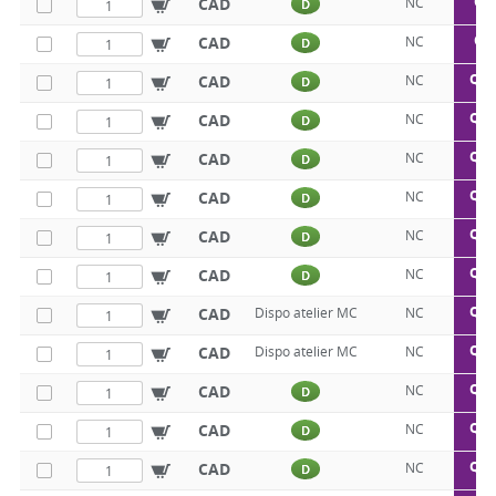
Q5
CAD
NC
D
Q5
CAD
NC
D
Q50
CAD
NC
D
Q50
CAD
NC
D
Q50
CAD
NC
D
Q50
CAD
NC
D
Q50
CAD
NC
D
Q50
CAD
NC
D
Q50
CAD
Dispo atelier MC
NC
Q50
CAD
Dispo atelier MC
NC
Q50
CAD
NC
D
Q50
CAD
NC
D
Q50
CAD
NC
D