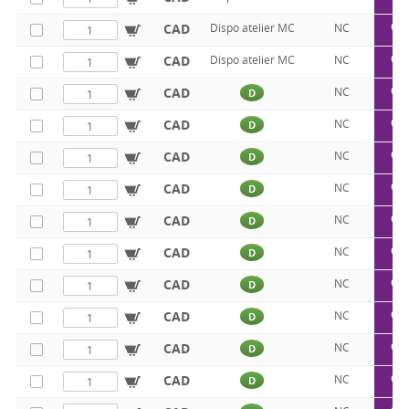
Q5
CAD
Dispo atelier MC
NC
Q5
CAD
Dispo atelier MC
NC
Q5
CAD
NC
D
Q5
CAD
NC
D
Q5
CAD
NC
D
Q5
CAD
NC
D
Q5
CAD
NC
D
Q5
CAD
NC
D
Q5
CAD
NC
D
Q5
CAD
NC
D
Q5
CAD
NC
D
Q5
CAD
NC
D