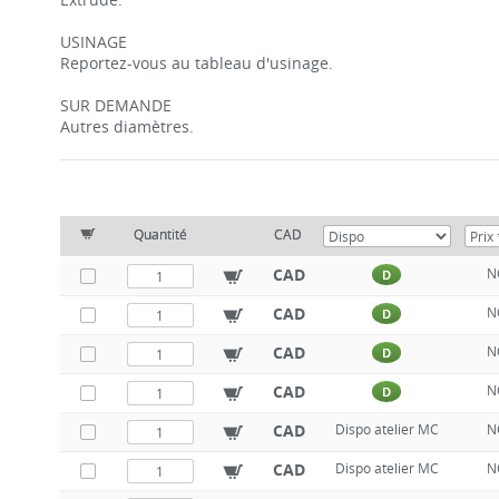
USINAGE
Reportez-vous au tableau d'usinage.
SUR DEMANDE
Autres diamètres.
Quantité
CAD
CAD
N
D
CAD
N
D
CAD
N
D
CAD
N
D
CAD
Dispo atelier MC
N
CAD
Dispo atelier MC
N