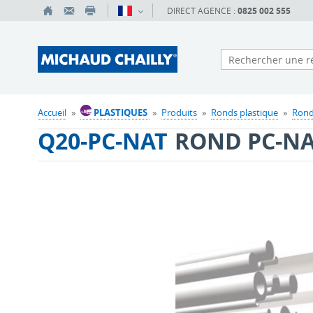
DIRECT AGENCE :
0825 002 555
Accueil
»
PLASTIQUES
»
Produits
»
Ronds plastique
»
Rond
Q20-PC-NAT
ROND PC-N