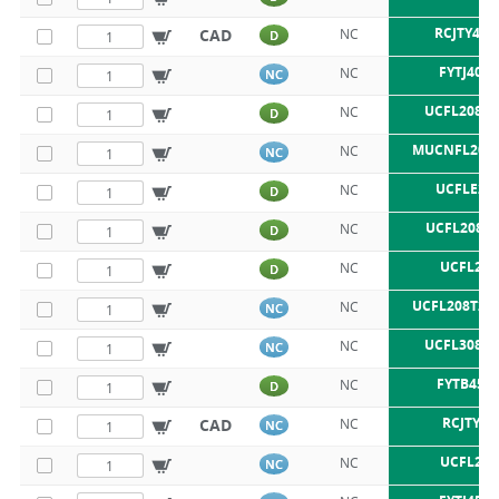
RCJTY40-
CAD
NC
D
FYTJ40TF
NC
NC
UCFL208 S
NC
D
MUCNFL208
NC
NC
UCFLE20
NC
D
UCFL208 S
NC
D
UCFL208
NC
D
UCFL208T20
NC
NC
UCFL308 S
NC
NC
FYTB45T
NC
D
RCJTY45
CAD
NC
NC
UCFL209
NC
NC