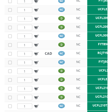
FYTJ45TF
NC
NC
UCFLE20
NC
NC
UCFL209 S
NC
D
UCFL209 S
NC
D
UCFL309 S
NC
NC
FYTB50T
NC
D
RCJTY50-
CAD
NC
NC
FYTJ50TF
NC
NC
UCFL210
NC
D
UCFLE21
NC
D
UCFL210 S
NC
D
UCFL210 S
NC
D
UCFL210T20
NC
NC