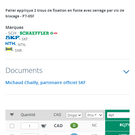
Palier applique 2 trous de fixation en fonte avec serrage par vis de
blocage - P7-05F
Marques
- SCH :
- SKF :
- NTN :
- SNR :
Documents
Michaud Chailly, partenaire officiel SKF
Quantité
CAD
RCJTY12
CAD
NC
D