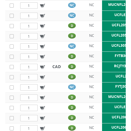
MUCNFL205
NC
NC
UCFLE20
NC
NC
UCFL205 S
NC
D
UCFL205 S
NC
D
UCFL305 S
NC
NC
FYTB30T
NC
D
RCJTY30-
CAD
NC
D
UCFL206
NC
D
FYTJ30TF
NC
NC
MUCNFL206
NC
D
UCFLE20
NC
D
UCFL206 S
NC
D
UCFL206 S
NC
D