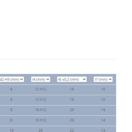
6
12 h12
16
10
6
12 h12
16
10
8
16 h12
20
14
8
16 h12
20
14
10
26
22
13