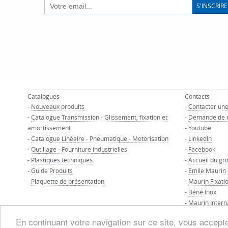
S'INSCRIRE
Catalogues
Contacts
-
Nouveaux produits
-
Contacter un
-
Catalogue Transmission - Glissement, fixation et
-
Demande de 
amortissement
-
Youtube
-
Catalogue Linéaire - Pneumatique - Motorisation
-
LinkedIn
-
Outillage - Fourniture industrielles
-
Facebook
-
Plastiques techniques
-
Accueil du gr
-
Guide Produits
-
Emile Maurin
-
Plaquette de présentation
-
Maurin Fixati
-
Béné Inox
-
Maurin Intern
En continuant votre navigation sur ce site, vous acceptez