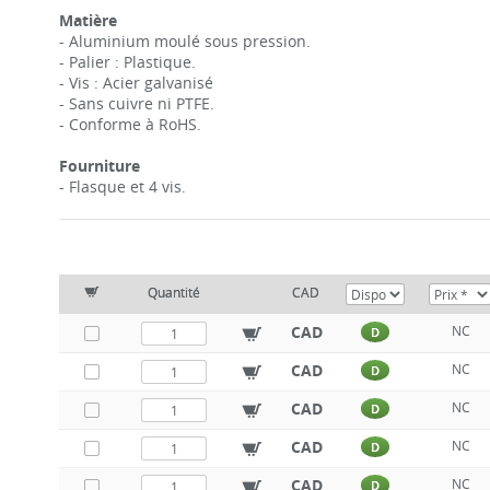
Matière
- Aluminium moulé sous pression.
- Palier : Plastique.
- Vis : Acier galvanisé
- Sans cuivre ni PTFE.
- Conforme à RoHS.
Fourniture
- Flasque et 4 vis.
Quantité
CAD
CAD
NC
D
CAD
NC
D
CAD
NC
D
CAD
NC
D
CAD
NC
D