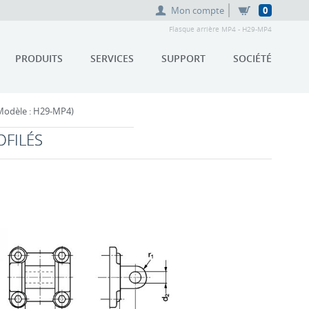
Mon compte
0
Flasque arrière MP4 - H29-MP4
PRODUITS
SERVICES
SUPPORT
SOCIÉTÉ
odèle : H29-MP4)
OFILÉS