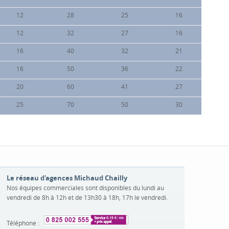
12
28
25
16
12
32
27
16
16
40
32
21
16
50
36
22
20
60
41
27
25
70
50
30
Le réseau d'agences Michaud Chailly
Nos équipes commerciales sont disponibles du lundi au
vendredi de 8h à 12h et de 13h30 à 18h, 17h le vendredi.
Téléphone :