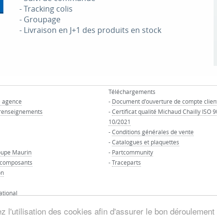
- Tracking colis
- Groupage
- Livraison en J+1 des produits en stock
Téléchargements
e agence
-
Document d'ouverture de compte clien
renseignements
-
Certificat qualité Michaud Chailly ISO 
10/2021
-
Conditions générales de vente
-
Catalogues et plaquettes
oupe Maurin
-
Partcommunity
 composants
-
Traceparts
on
ational
 l'utilisation des cookies afin d'assurer le bon déroulement 
© GROUPE MAURIN - Tous droits réservés