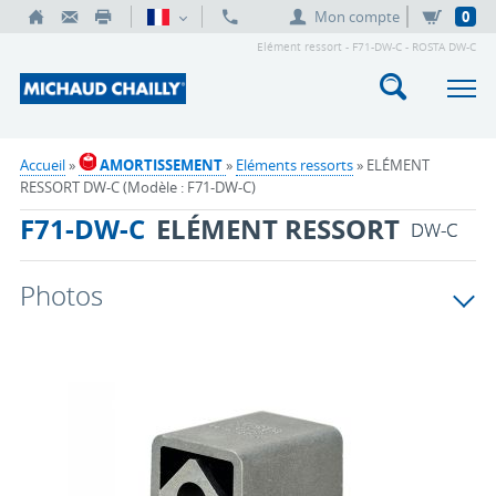
Mon compte
0
Elément ressort - F71-DW-C - ROSTA DW-C
Accueil
»
AMORTISSEMENT
»
Eléments ressorts
» ELÉMENT
RESSORT DW-C (Modèle : F71-DW-C)
F71-DW-C
ELÉMENT RESSORT
DW-C
Photos