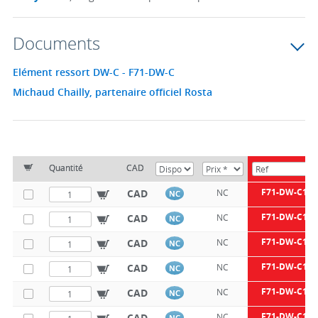
Documents
Elément ressort DW-C - F71-DW-C
Michaud Chailly, partenaire officiel Rosta
Quantité
CAD
F71-DW-C15X
CAD
NC
NC
F71-DW-C15X
CAD
NC
NC
F71-DW-C15X
CAD
NC
NC
F71-DW-C18X
CAD
NC
NC
F71-DW-C18X
CAD
NC
NC
F71-DW-C18X
CAD
NC
NC