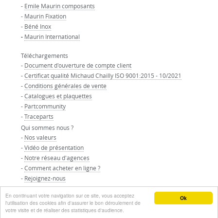
-
Emile Maurin composants
-
Maurin Fixation
-
Béné Inox
-
Maurin International
Téléchargements
-
Document d'ouverture de compte client
-
Certificat qualité Michaud Chailly ISO 9001:2015 - 10/2021
-
Conditions générales de vente
-
Catalogues et plaquettes
-
Partcommunity
-
Traceparts
Qui sommes nous ?
-
Nos valeurs
-
Vidéo de présentation
-
Notre réseau d'agences
-
Comment acheter en ligne ?
-
Rejoignez-nous
-
Nos partenaires
En continuant votre navigation sur ce site, vous acceptez
© GROUPE MAURIN - Tous droits réservés
Ok
l'utilisation des cookies afin d'assurer le bon déroulement de
votre visite et de réaliser des statistiques d'audience.