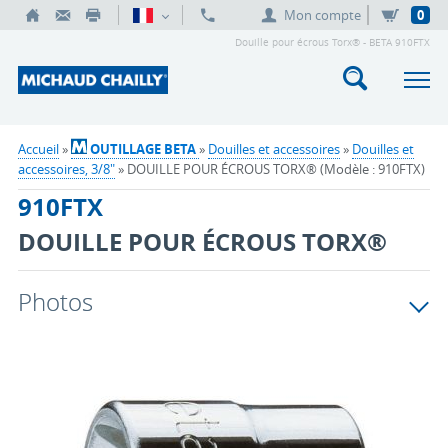
Mon compte
0
Douille pour écrous Torx® - BETA 910FTX
Accueil
»
OUTILLAGE BETA
»
Douilles et accessoires
»
Douilles et
accessoires, 3/8"
» DOUILLE POUR ÉCROUS TORX® (Modèle : 910FTX)
910FTX
DOUILLE POUR ÉCROUS TORX®
Photos