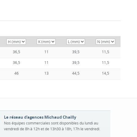
36,5
11
39,5
11,5
36,5
11
39,5
11,5
46
13
44,5
14,5
Le réseau d'agences Michaud Chailly
Nos équipes commerciales sont disponibles du lundi au
vendredi de 8h à 12h et de 13h30 à 18h, 17h le vendredi.