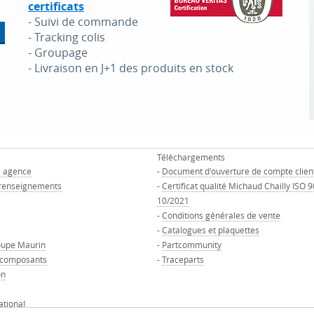
certificats
- Suivi de commande
- Tracking colis
- Groupage
- Livraison en J+1 des produits en stock
Téléchargements
e agence
-
Document d'ouverture de compte clien
renseignements
-
Certificat qualité Michaud Chailly ISO 
10/2021
-
Conditions générales de vente
-
Catalogues et plaquettes
oupe Maurin
-
Partcommunity
 composants
-
Traceparts
on
ational