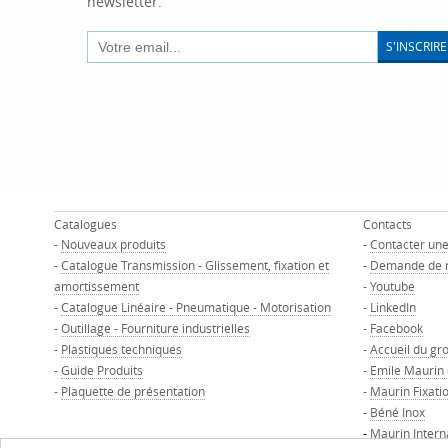
newsletter.
S'INSCRIRE
Catalogues
Contacts
-
Nouveaux produits
-
Contacter un
-
Catalogue Transmission - Glissement, fixation et
-
Demande de 
amortissement
-
Youtube
-
Catalogue Linéaire - Pneumatique - Motorisation
-
LinkedIn
-
Outillage - Fourniture industrielles
-
Facebook
-
Plastiques techniques
-
Accueil du gr
-
Guide Produits
-
Emile Maurin
-
Plaquette de présentation
-
Maurin Fixati
-
Béné Inox
-
Maurin Intern