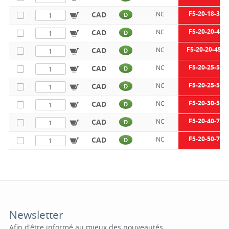
F5-20-18-34
CAD
NC
D
F5-20-20-45
CAD
NC
D
F5-20-20-451
CAD
NC
D
F5-20-25-50
CAD
NC
D
F5-20-25-55
CAD
NC
D
F5-20-30-55
CAD
NC
D
F5-20-40-75
CAD
NC
D
F5-20-50-70
CAD
NC
D
Newsletter
Afin d'être informé au mieux des nouveautés