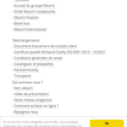
-
Accueil du groupe Maurin
-
Emile Maurin composants
-
Maurin Fixation
-
Béné Inox
-
Maurin International
Téléchargements
-
Document d'ouverture de compte client
-
Certificat qualité Michaud Chailly ISO 9001:2015 - 10/2021
-
Conditions générales de vente
-
Catalogues et plaquettes
-
Partcommunity
-
Traceparts
Qui sommes nous ?
-
Nos valeurs
-
Vidéo de présentation
-
Notre réseau d'agences
-
Comment acheter en ligne ?
-
Rejoignez-nous
-
Nos partenaires
En continuant votre navigation sur ce site, vous acceptez
© GROUPE MAURIN - Tous droits réservés
Ok
l'utilisation des cookies afin d'assurer le bon déroulement de